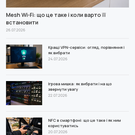
Mesh Wi-Fi: що це таке і коли варто її
встановити
26.07.2026
Кращі VPN-сервіси: огляд, порівняння і
як вибрати
24.07.2026
Ігрова мишка: як вибрати і на що
звернути увагу
22.07.2026
NFC в смартфоні: що це таке і як ним
користуватись
20.07.2026