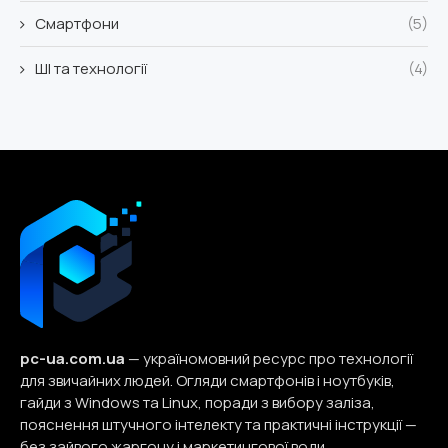
Смартфони
(5)
ШІ та технології
(4)
pc-ua.com.ua
— україномовний ресурс про технології
для звичайних людей. Огляди смартфонів і ноутбуків,
гайди з Windows та Linux, поради з вибору заліза,
пояснення штучного інтелекту та практичні інструкції —
без зайвого жаргону і маркетингової води.