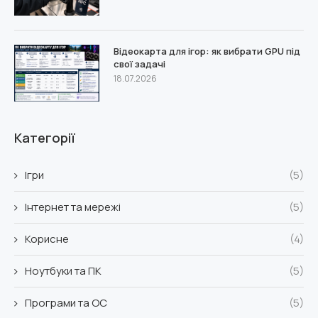
Відеокарта для ігор: як вибрати GPU під
свої задачі
18.07.2026
Категорії
Ігри
(5)
Інтернет та мережі
(5)
Корисне
(4)
Ноутбуки та ПК
(5)
Програми та ОС
(5)