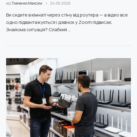
від
Ткаченко Максим
24.06.2026
Ви сидите в кімнаті через стіну від роутера — а відео все
одно підвантажується і дзвінок у Zoom підвисає.
Знайома ситуація? Слабкий …