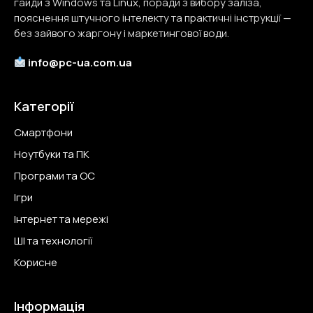
гайди з Windows та Linux, поради з вибору заліза,
пояснення штучного інтелекту та практичні інструкції —
без зайвого жаргону і маркетингової води.
info@
pc-ua.com.ua
Категорії
Смартфони
Ноутбуки та ПК
Програми та ОС
Ігри
Інтернет та мережі
ШІ та технології
Корисне
Інформація